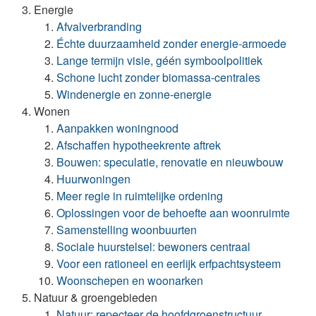
Energie
Afvalverbranding
Échte duurzaamheid zonder energie-armoede
Lange termijn visie, géén symboolpolitiek
Schone lucht zonder biomassa-centrales
Windenergie en zonne-energie
Wonen
Aanpakken woningnood
Afschaffen hypotheekrente aftrek
Bouwen: speculatie, renovatie en nieuwbouw
Huurwoningen
Meer regie in ruimtelijke ordening
Oplossingen voor de behoefte aan woonruimte
Samenstelling woonbuurten
Sociale huurstelsel: bewoners centraal
Voor een rationeel en eerlijk erfpachtsysteem
Woonschepen en woonarken
Natuur & groengebieden
Natuur: repecteer de hoofdgroenstructuur