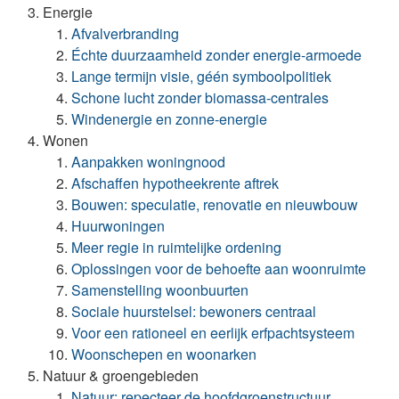
Energie
Afvalverbranding
Échte duurzaamheid zonder energie-armoede
Lange termijn visie, géén symboolpolitiek
Schone lucht zonder biomassa-centrales
Windenergie en zonne-energie
Wonen
Aanpakken woningnood
Afschaffen hypotheekrente aftrek
Bouwen: speculatie, renovatie en nieuwbouw
Huurwoningen
Meer regie in ruimtelijke ordening
Oplossingen voor de behoefte aan woonruimte
Samenstelling woonbuurten
Sociale huurstelsel: bewoners centraal
Voor een rationeel en eerlijk erfpachtsysteem
Woonschepen en woonarken
Natuur & groengebieden
Natuur: repecteer de hoofdgroenstructuur