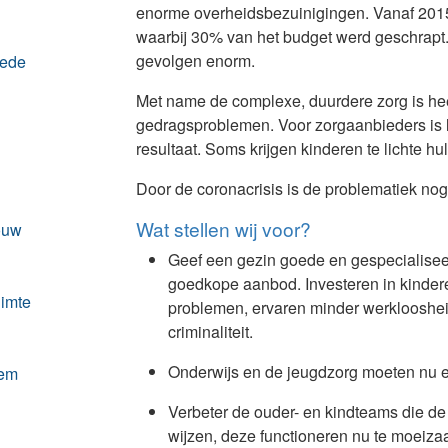
enorme overheidsbezuinigingen. Vanaf 2015
waarbij 30% van het budget werd geschrapt. 
gevolgen enorm.
oede
Met name de complexe, duurdere zorg is heel
gedragsproblemen. Voor zorgaanbieders is li
resultaat. Soms krijgen kinderen te lichte h
Door de coronacrisis is de problematiek no
Wat stellen wij voor?
ouw
Geef een gezin goede en gespecialiseer
goedkope aanbod. Investeren in kindere
uimte
problemen, ervaren minder werklooshei
criminaliteit.
Onderwijs en de jeugdzorg moeten nu 
eem
Verbeter de ouder- en kindteams die de
wijzen, deze functioneren nu te moeiz