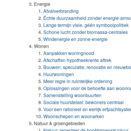
Energie
Afvalverbranding
Échte duurzaamheid zonder energie-arm
Lange termijn visie, géén symboolpolitiek
Schone lucht zonder biomassa-centrales
Windenergie en zonne-energie
Wonen
Aanpakken woningnood
Afschaffen hypotheekrente aftrek
Bouwen: speculatie, renovatie en nieuwb
Huurwoningen
Meer regie in ruimtelijke ordening
Oplossingen voor de behoefte aan woonr
Samenstelling woonbuurten
Sociale huurstelsel: bewoners centraal
Voor een rationeel en eerlijk erfpachtsyst
Woonschepen en woonarken
Natuur & groengebieden
Natuur: repecteer de hoofdgroenstructuur