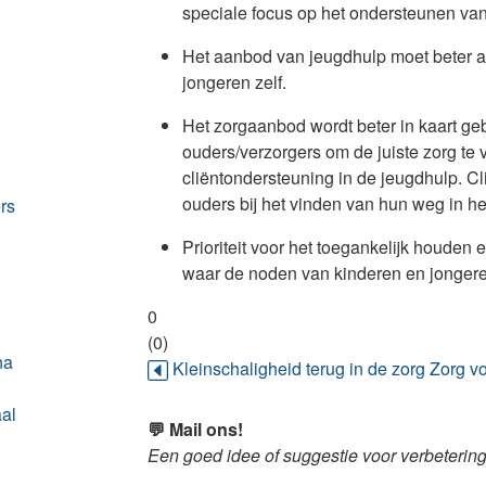
speciale focus op het ondersteunen va
Het aanbod van jeugdhulp moet beter aa
jongeren zelf.
Het zorgaanbod wordt beter in kaart geb
ouders/verzorgers om de juiste zorg te 
cliëntondersteuning in de jeugdhulp. C
ouders bij het vinden van hun weg in h
ers
Prioriteit voor het toegankelijk houde
waar de noden van kinderen en jongeren
0
(0)
na
Kleinschaligheid terug in de zorg
Zorg vo
al
💬 Mail ons!
Een goed idee of suggestie voor verbeterin