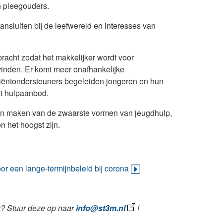
n pleegouders.
nsluiten bij de leefwereld en interesses van
racht zodat het makkelijker wordt voor
vinden. Er komt meer onafhankelijke
liëntondersteuners begeleiden jongeren en hun
et hulpaanbod.
n en maken van de zwaarste vormen van jeugdhulp,
 het hoogst zijn.
or een lange-termijnbeleid bij corona
g? Stuur deze op naar
info@st3m.nl
!