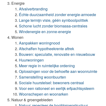
Energie
Afvalverbranding
Échte duurzaamheid zonder energie-armoede
Lange termijn visie, géén symboolpolitiek
Schone lucht zonder biomassa-centrales
Windenergie en zonne-energie
Wonen
Aanpakken woningnood
Afschaffen hypotheekrente aftrek
Bouwen: speculatie, renovatie en nieuwbouw
Huurwoningen
Meer regie in ruimtelijke ordening
Oplossingen voor de behoefte aan woonruimte
Samenstelling woonbuurten
Sociale huurstelsel: bewoners centraal
Voor een rationeel en eerlijk erfpachtsysteem
Woonschepen en woonarken
Natuur & groengebieden
Natuur: repecteer de hoofdgroenstructuur