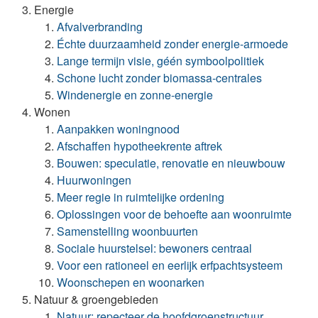
Energie
Afvalverbranding
Échte duurzaamheid zonder energie-armoede
Lange termijn visie, géén symboolpolitiek
Schone lucht zonder biomassa-centrales
Windenergie en zonne-energie
Wonen
Aanpakken woningnood
Afschaffen hypotheekrente aftrek
Bouwen: speculatie, renovatie en nieuwbouw
Huurwoningen
Meer regie in ruimtelijke ordening
Oplossingen voor de behoefte aan woonruimte
Samenstelling woonbuurten
Sociale huurstelsel: bewoners centraal
Voor een rationeel en eerlijk erfpachtsysteem
Woonschepen en woonarken
Natuur & groengebieden
Natuur: repecteer de hoofdgroenstructuur