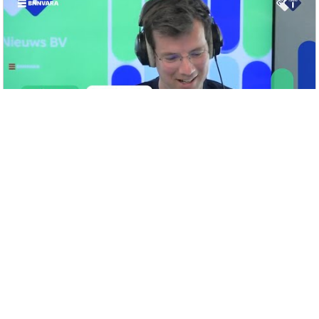
Integriteit: 'Onze corruptie is subtieler, hier heet het
meestal netwerken'
14-5-2025 Druktemakers