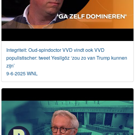
Integriteit: Oud-spindoctor VVD vindt ook VVD
populistischer: tweet Yesilgöz ‘zou zo van Trump kunnen
zijn’
9-6-2025 WNL