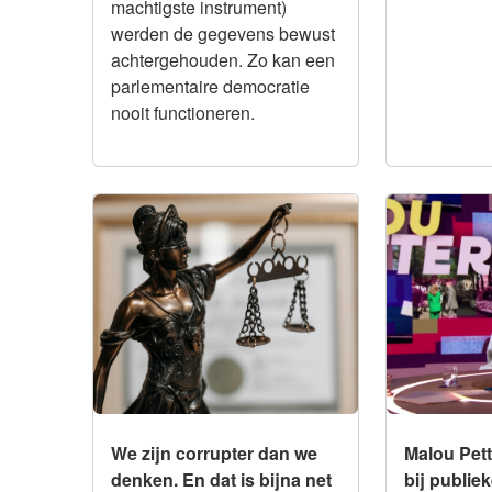
machtigste instrument)
werden de gegevens bewust
achtergehouden. Zo kan een
parlementaire democratie
nooit functioneren.
Integriteit
Integriteit
We zijn corrupter dan we
Malou Petter
denken. En dat is bijna net zo
publieke om
erg als fascisme
commerciele 
Talpa/Teleg
We zijn corrupter dan we
Malou Pett
denken. En dat is bijna net
bij publie