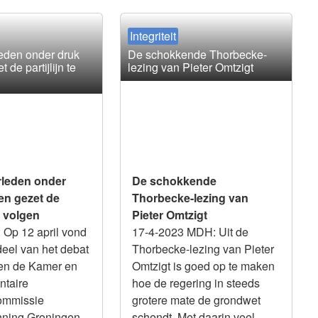
Integriteit
eden onder druk
De schokkende Thorbecke-
 de partijlijn te
lezing van Pieter Omtzigt
leden onder
De schokkende
en gezet de
Thorbecke-lezing van
te volgen
Pieter Omtzigt
: Op 12 april vond
17-4-2023 MDH: Uit de
deel van het debat
Thorbecke-lezing van Pieter
sen de Kamer en
Omtzigt is goed op te maken
ntaire
hoe de regering in steeds
ommissie
grotere mate de grondwet
ning Groningen.
schendt. Met daarin veel