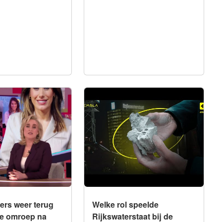
Integriteit
s weer terug bij
Welke rol speelde
roep na
Rijkswaterstaat bij de afvalstort
uitstap bij
in een grote natuurplas? (1/2)
raaf
ers weer terug
Welke rol speelde
ke omroep na
Rijkswaterstaat bij de