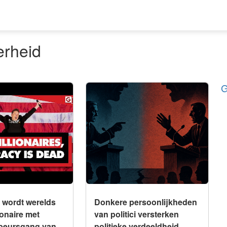
erheid
G
Integriteit
ordt werelds
Donkere persoonlijkheden van
ionaire met SpaceX's
politici versterken politieke
van 5% van de
verdeeldheid
 wordt werelds
Donkere persoonlijkheden
lionaire met
van politici versterken
beursgang van
politieke verdeeldheid