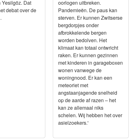
n Yesilgöz. Dat
oorlogen uitbreken.
het debat over de
Pandemieën. De paus kan
.
sterven. Er kunnen Zwitserse
bergdorpjes onder
afbrokkelende bergen
worden bedolven. Het
klimaat kan totaal ontwricht
raken. Er kunnen gezinnen
met kinderen in garageboxen
wonen vanwege de
woningnood. Er kan een
meteoriet met
angstaanjagende snelheid
op de aarde af razen – het
kan ze allemaal niks
schelen. Wij hebben het over
asielzoekers.'