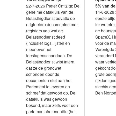
22-7-2026 Pieter Omtzigt: De
5% van de
geheime datakluis van de
14-6-2026
Belastingdienst bevatte de
eerste biljon
originele(!) documenten met
ter wereld
registers van wat de
de beursgan
Belastingdienst deed
SpaceX. Hi
(inclusief logs, lijsten en
voor de ma
meer over het
Verenigde S
toeslagenschandaal). De
veranderd i
Belastingdienst wist intern
waar verki
dat ze de grondwet
gekocht doo
schonden door de
grote bedri
documenten niet aan het
rijkdom gec
Parlement te leveren en
slechts ee
schreef dat gewoon op. De
Ben Norton 
datakluis was gewoon
bekend, maar zelfs voor een
parlementaire enquête (het