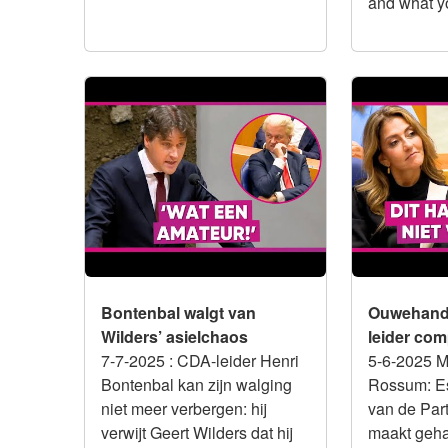
and what yo
Integriteit
Integriteit
Bontenbal walgt van Wilders’
Ouwehand m
asielchaos
compleet be
Bontenbal walgt van
Ouwehand
Wilders’ asielchaos
leider com
7-7-2025
: CDA-leider Henri
5-6-2025 M
Bontenbal kan zijn walging
Rossum: E
niet meer verbergen: hij
van de Part
verwijt Geert Wilders dat hij
maakt geha