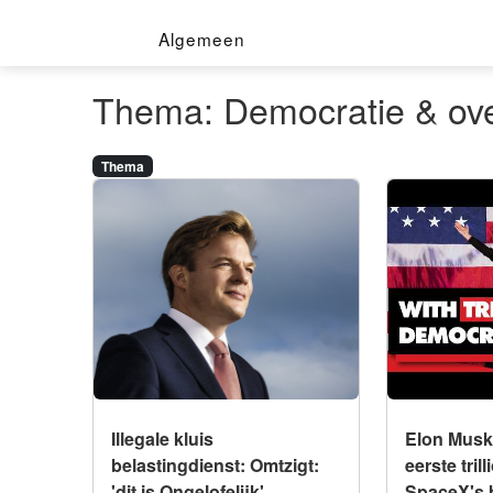
Algemeen
Thema: Democratie & ov
Thema
Integriteit
Integriteit
Illegale kluis belastingdienst:
Elon Musk w
Omtzigt: 'dit is Ongelofelijk'
eerste trill
beursgang 
aandelen
Illegale kluis
Elon Musk
belastingdienst: Omtzigt:
eerste tril
'dit is Ongelofelijk'
SpaceX's 