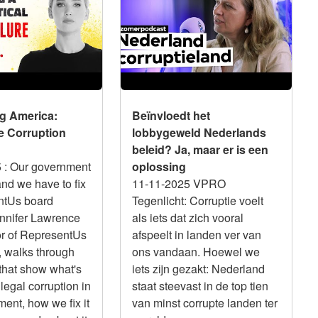
on Crisis
Nederlands beleid? Ja, maar
er is een oplossing
g America:
Beïnvloedt het
e Corruption
lobbygeweld Nederlands
beleid? Ja, maar er is een
5
: Our government
oplossing
and we have to fix
11-11-2025 VPRO
entUs board
Tegenlicht: Corruptie voelt
nnifer Lawrence
als iets dat zich vooral
or of RepresentUs
afspeelt in landen ver van
, walks through
ons vandaan. Hoewel we
 that show what's
iets zijn gezakt: Nederland
legal corruption in
staat steevast in de top tien
ent, how we fix it
van minst corrupte landen ter