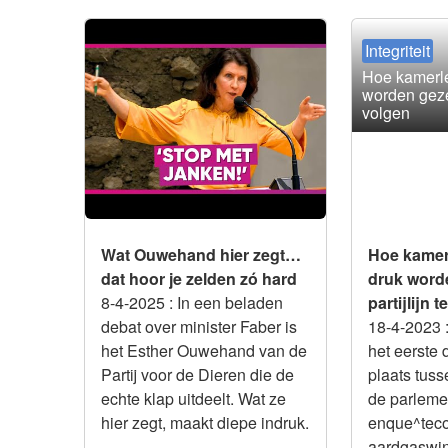
Integriteit
Integriteit
Wat Ouwehand hier zegt… dat
Hoe kamerl
hoor je zelden zó hard
worden gezet
volgen
Wat Ouwehand hier zegt…
Hoe kamer
dat hoor je zelden zó hard
druk word
8-4-2025
: In een beladen
partijlijn 
debat over minister Faber is
18-4-2023
het Esther Ouwehand van de
het eerste 
Partij voor de Dieren die de
plaats tus
echte klap uitdeelt. Wat ze
de parleme
hier zegt, maakt diepe indruk.
enque^tec
aardgaswin