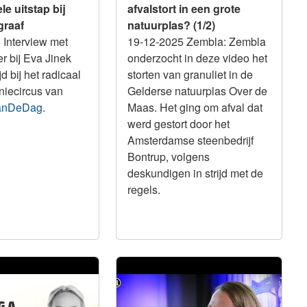
e uitstap bij
afvalstort in een grote
graaf
natuurplas? (1/2)
: Interview met
19-12-2025 Zembla: Zembla
r bij Eva Jinek
onderzocht in deze video het
jd bij het radicaal
storten van granuliet in de
niecircus van
Gelderse natuurplas Over de
anDeDag
.
Maas. Het ging om afval dat
werd gestort door het
Amsterdamse steenbedrijf
Bontrup, volgens
deskundigen in strijd met de
regels.
Integriteit
America: Solving
Beïnvloedt het lobbygeweld