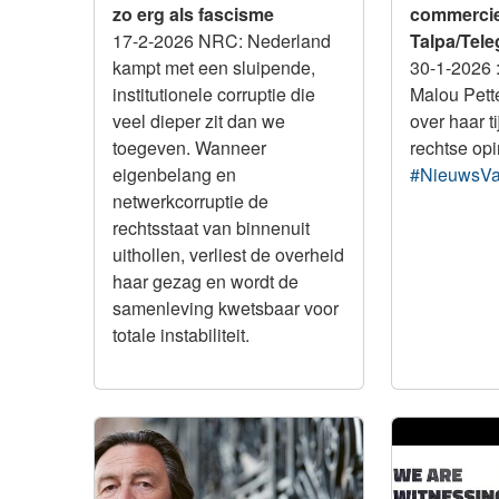
zo erg als fascisme
commerciel
17-2-2026 NRC: Nederland
Talpa/Tele
kampt met een sluipende,
30-1-2026
institutionele corruptie die
Malou Pette
veel dieper zit dan we
over haar ti
toegeven. Wanneer
rechtse opi
eigenbelang en
#NieuwsV
netwerkcorruptie de
rechtsstaat van binnenuit
uithollen, verliest de overheid
haar gezag en wordt de
samenleving kwetsbaar voor
totale instabiliteit.
Integriteit
Integriteit
Weijers moest sneuvelen
Unbreaking 