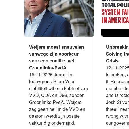
vanwege zijn voorkeur voor
the Corrupti
een coalitie met Groenlinks-
PvdA
Weijers moest sneuvelen
Unbreakin
vanwege zijn voorkeur
Solving th
voor een coalitie met
Crisis
Groenlinks-PvdA
12-11-202
15-11-2025 Joop: De
is broken, 
lobbygroep Stem Voor
it. Repres
stabiliteit wil een kabinet van
member Je
VVD, CDA en D66, zonder
and Direct
Groenlinks-PvdA. Weijers
Josh Silver
zag geen heil in de VVD en
three lines
daarom werdt zijn positie
wrong with 
vakkundig ondermijnd.
our governm