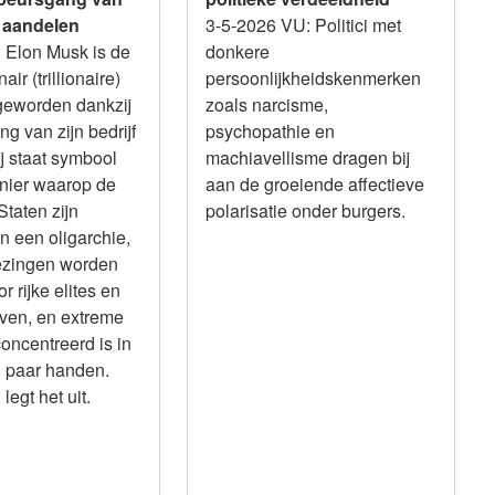
 aandelen
3-5-2026 VU: Politici met
: Elon Musk is de
donkere
air (trillionaire)
persoonlijkheidskenmerken
 geworden dankzij
zoals narcisme,
g van zijn bedrijf
psychopathie en
j staat symbool
machiavellisme dragen bij
nier waarop de
aan de groeiende affectieve
taten zijn
polarisatie onder burgers.
n een oligarchie,
ezingen worden
r rijke elites en
jven, en extreme
oncentreerd is in
n paar handen.
legt het uit.