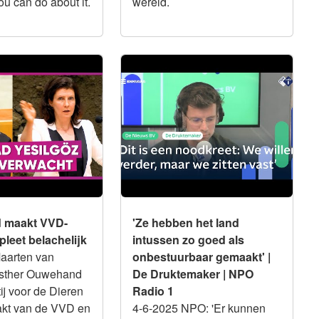
u can do about it.
wereld.
Integriteit
aakt VVD-leider
'Ze hebben het land intussen
lachelijk
zo goed als onbestuurbaar
gemaakt' | De Druktemaker |
NPO Radio 1
 maakt VVD-
'Ze hebben het land
pleet belachelijk
intussen zo goed als
aarten van
onbestuurbaar gemaakt' |
sther Ouwehand
De Druktemaker | NPO
ij voor de Dieren
Radio 1
kt van de VVD en
4-6-2025 NPO: 'Er kunnen