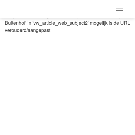
a item niet gevonden voor shortname = 'Over-moed-en-
hoop-lessen-uit-de-geschiedenis-|-Beatrice-de-Graaf-|-
Buitenhof' in 'vw_article_web_subject2' mogelijk is de URL
verouderd/aangepast