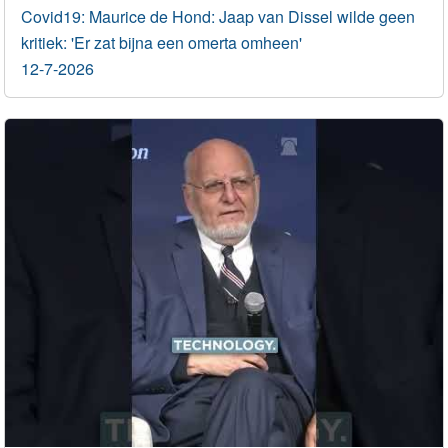
Covid19: Maurice de Hond: Jaap van Dissel wilde geen
kritiek: 'Er zat bijna een omerta omheen'
12-7-2026