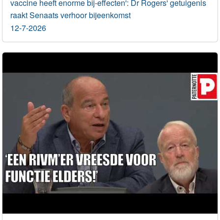
vaccine heeft enorme bij-effecten': Dr Rogers' getuigenis
raakt Senaats verhoor bijeenkomst
12-7-2026