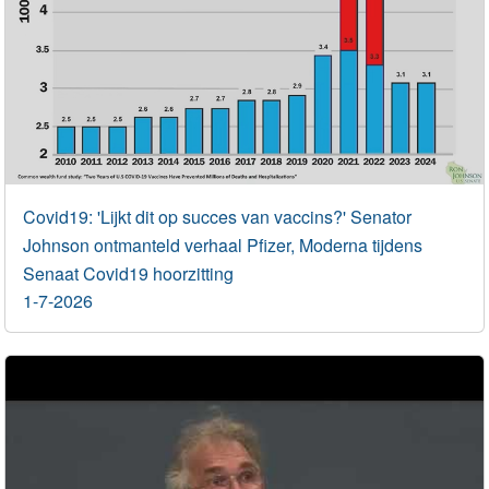
Covid19: 'Lijkt dit op succes van vaccins?' Senator
Johnson ontmanteld verhaal Pfizer, Moderna tijdens
Senaat Covid19 hoorzitting
1-7-2026