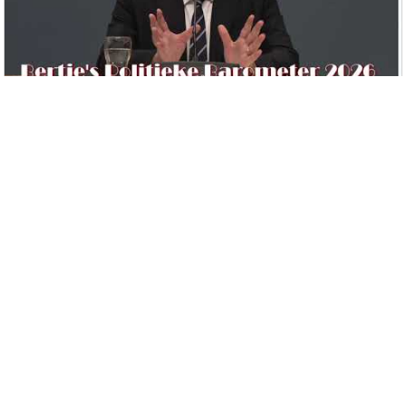
Covid19: Bijzonder breedsprakige Bruls was zich in 2019
al aan het voorbereiden op pandemie.
8-6-2026
Deel pagina via
Meer informatie